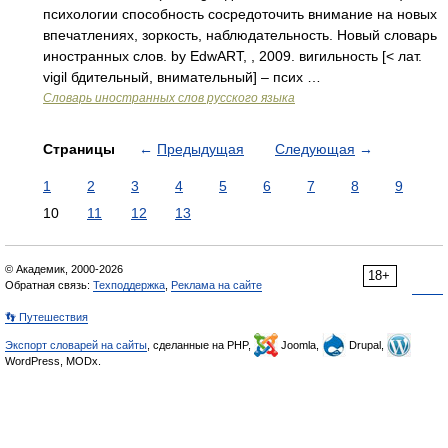
психологии способность сосредоточить внимание на новых
впечатлениях, зоркость, наблюдательность. Новый словарь
иностранных слов. by EdwART, , 2009. вигильность [< лат.
vigil бдительный, внимательный] – псих …
Словарь иностранных слов русского языка
Страницы
←
Предыдущая
Следующая
→
1
2
3
4
5
6
7
8
9
10
11
12
13
© Академик, 2000-2026
18+
Обратная связь:
Техподдержка
,
Реклама на сайте
👣 Путешествия
Экспорт словарей на сайты
, сделанные на PHP,
Joomla,
Drupal,
WordPress, MODx.